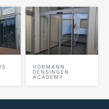
US
HÖRMANN
ÖENSINGEN
ACADEMY